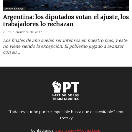
Internacional
Argentina: los diputados votan el ajuste, los
trabajadores lo rechazan
28 de diciembre de 2017
Los finales de año suelen ser intensos en nuestro país, y este
no viene siendo la excepción. El gobierno jugado a avanzar
con su...
"Toda revolución parece imposible hasta que es inevitable" Leon
Trotsky
Contáctanos:
ptparaguay@hotmail.com