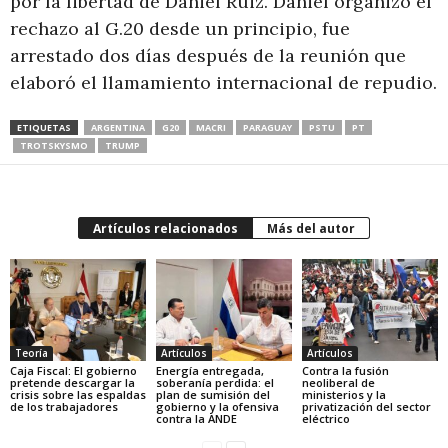
por la libertad de Daniel Ruiz. Daniel organizó el
rechazo al G.20 desde un principio, fue
arrestado dos días después de la reunión que
elaboró el llamamiento internacional de repudio.
ETIQUETAS
ARGENTINA
G20
MACRI
PARAGUAY
PSTU
PT
TROTSKYSMO
TRUMP
Artículos relacionados
Más del autor
Teoría
Artículos
Artículos
Caja Fiscal: El gobierno
Energía entregada,
Contra la fusión
pretende descargar la
soberanía perdida: el
neoliberal de
crisis sobre las espaldas
plan de sumisión del
ministerios y la
de los trabajadores
gobierno y la ofensiva
privatización del sector
contra la ANDE
eléctrico