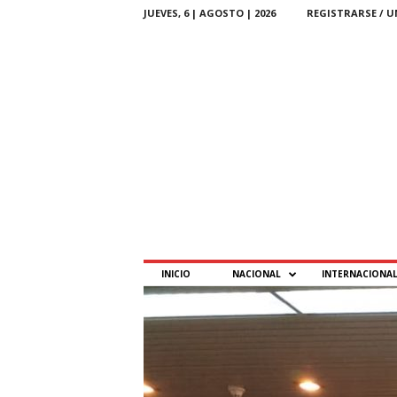
JUEVES, 6 | AGOSTO | 2026
REGISTRARSE / U
P
INICIO
NACIONAL
INTERNACIONA
T
–
P
a
r
a