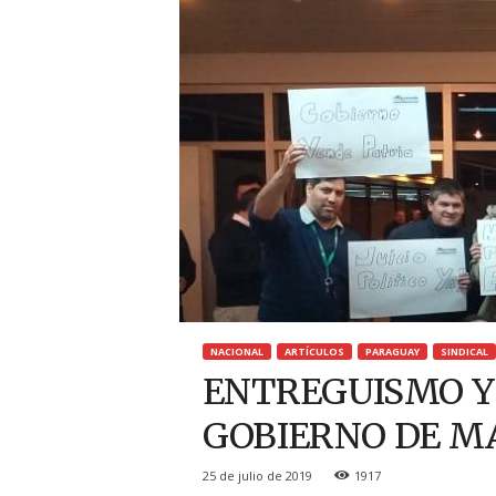
g
u
a
y
NACIONAL
ARTÍCULOS
PARAGUAY
SINDICAL
ENTREGUISMO Y 
GOBIERNO DE M
25 de julio de 2019
1917