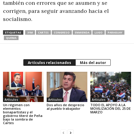
también con errores que se asumen y se
corrigen, para seguir avanzando hacia el
socialismo.
ETIQUETAS
31M
CARTES
CONGRESO
ENMIENDA
LUGO
PARAGUAY
QUEMA
Artículos relacionados
Más del autor
Artículos
Artículos
Artículos
Un régimen con
Dos años de desprecio
TODO EL APOYO A LA
elementos
al pueblo trabajador
MOVILIZACIÓN DEL 25 DE
bonapartistas y el
MARZO
gobierno títere de Peña
bajo la sombra de
Cartes