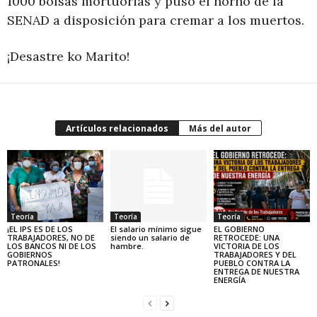
1000 bolsas mortuorias y puso el horno de la
SENAD a disposición para cremar a los muertos.
¡Desastre ko Marito!
Artículos relacionados
Más del autor
Teoría
Teoría
Teoría
¡EL IPS ES DE LOS
El salario mínimo sigue
EL GOBIERNO
TRABAJADORES, NO DE
siendo un salario de
RETROCEDE: UNA
LOS BANCOS NI DE LOS
hambre.
VICTORIA DE LOS
GOBIERNOS
TRABAJADORES Y DEL
PATRONALES!
PUEBLO CONTRA LA
ENTREGA DE NUESTRA
ENERGÍA