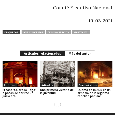
Comité Ejecutivo Nacional
19-03-2021
ETIQUETAS
ANR NUNCA MÁS
CRIMINALIZACIÓN
MARZO 2021
Artículos relacionados
Más del autor
Artículos
Artículos
Comunicados
El caso “Colorado Roga”
Una primera victoria de
Quema de la ANR es un
a pasos de abrirse un
la juventud
símbolo de la legítima
juicio oral
rebelión popular