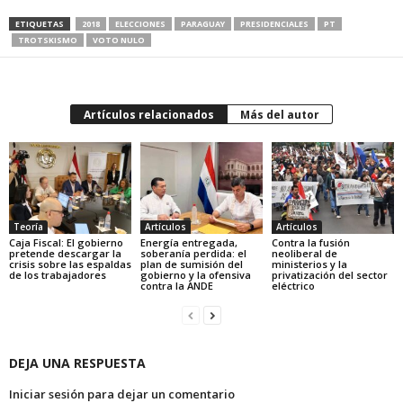
ETIQUETAS
2018
ELECCIONES
PARAGUAY
PRESIDENCIALES
PT
TROTSKISMO
VOTO NULO
Artículos relacionados
Más del autor
Teoría
Artículos
Artículos
Caja Fiscal: El gobierno
Energía entregada,
Contra la fusión
pretende descargar la
soberanía perdida: el
neoliberal de
crisis sobre las espaldas
plan de sumisión del
ministerios y la
de los trabajadores
gobierno y la ofensiva
privatización del sector
contra la ANDE
eléctrico
DEJA UNA RESPUESTA
Iniciar sesión para dejar un comentario