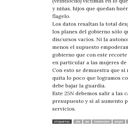
(veintiocho) víctimas en lo qu
y niñas, hijos que quedan huér
flagelo.
Los datos resaltan la total de
los planes del gobierno sólo 
discursos vacíos. Ni la autono
menos el supuesto empoderami
gobierno que con este recorte 
en particular a las mujeres de 
Con esto se demuestra que si 
quita lo poco que logramos co
debe bajar la guardia.
Este 25N debemos salir a las ca
presupuesto y sí al aumento p
servicios.
ETIQUETAS
25N
8M
FEMINISMO
MUJER