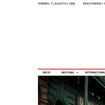
VIERNES, 7 | AGOSTO | 2026
REGISTRARSE / 
P
INICIO
NACIONAL
INTERNACIONA
T
–
P
a
r
a