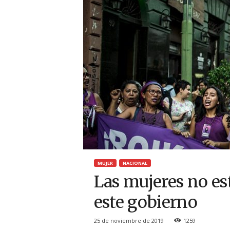
g
u
a
y
MUJER
NACIONAL
Las mujeres no es
este gobierno
25 de noviembre de 2019
1259