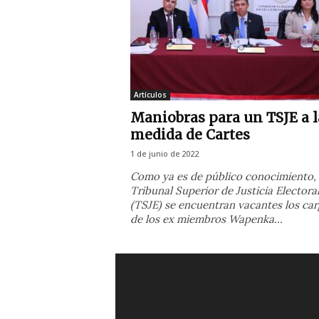
g
u
a
y
Artículos
Maniobras para un TSJE a l
medida de Cartes
1 de junio de 2022
Como ya es de público conocimiento, 
Tribunal Superior de Justicia Electora
(TSJE) se encuentran vacantes los car
de los ex miembros Wapenka...