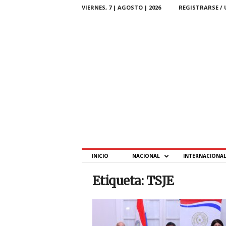
VIERNES, 7 | AGOSTO | 2026
REGISTRARSE / 
P
INICIO
NACIONAL
INTERNACIONA
T
–
Etiqueta: TSJE
P
a
r
a