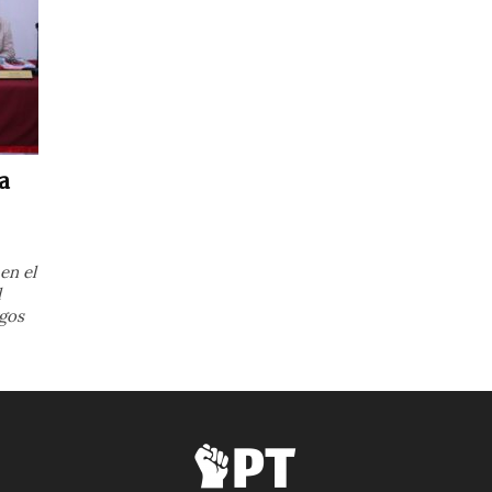
a
en el
l
gos