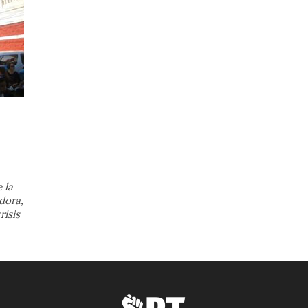
 la
dora,
risis