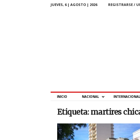
JUEVES, 6 | AGOSTO | 2026
REGISTRARSE / U
P
INICIO
NACIONAL
INTERNACIONA
T
–
Etiqueta: martires chi
P
a
r
a